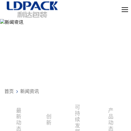
新闻资讯
首页
新闻资讯
可
最
产
持
新
创
品
续
动
新
动
发
态
态