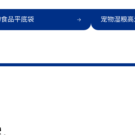
物食品平底袋
宠物湿粮高
案，