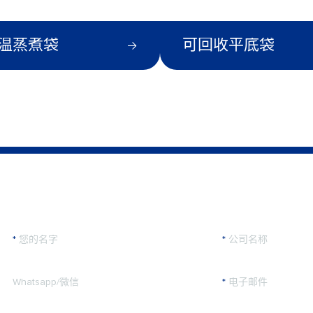
温蒸煮袋
可回收平底袋
*
您的名字
*
公司名称
Whatsapp/微信
*
电子邮件