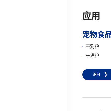
应用
宠物食
干狗粮
干猫粮
询问